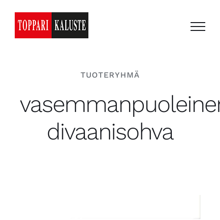
Skip
to
content
TUOTERYHMÄ
vasemmanpuoleine
divaanisohva