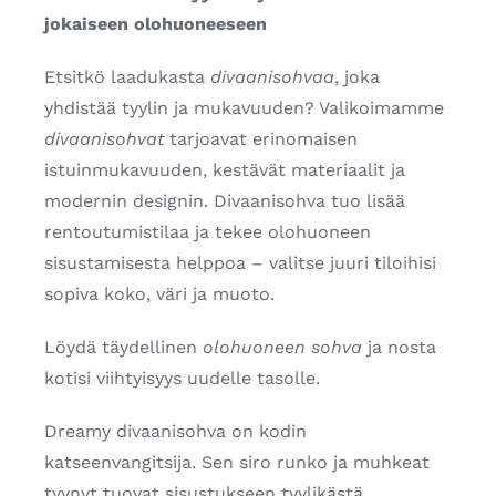
jokaiseen olohuoneeseen
Etsitkö laadukasta
divaanisohvaa
, joka
yhdistää tyylin ja mukavuuden? Valikoimamme
divaanisohvat
tarjoavat erinomaisen
istuinmukavuuden, kestävät materiaalit ja
modernin designin. Divaanisohva tuo lisää
rentoutumistilaa ja tekee olohuoneen
sisustamisesta helppoa – valitse juuri tiloihisi
sopiva koko, väri ja muoto.
Löydä täydellinen
olohuoneen sohva
ja nosta
kotisi viihtyisyys uudelle tasolle.
Dreamy divaanisohva on kodin
katseenvangitsija. Sen siro runko ja muhkeat
tyynyt tuovat sisustukseen tyylikästä