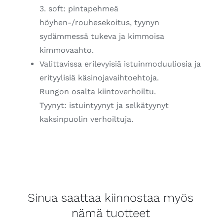
3. soft: pintapehmeä
höyhen-/rouhesekoitus, tyynyn
sydämmessä tukeva ja kimmoisa
kimmovaahto.
Valittavissa erilevyisiä istuinmoduuliosia ja
erityylisiä käsinojavaihtoehtoja.
Rungon osalta kiintoverhoiltu.
Tyynyt: istuintyynyt ja selkätyynyt
kaksinpuolin verhoiltuja.
Sinua saattaa kiinnostaa myös
nämä tuotteet