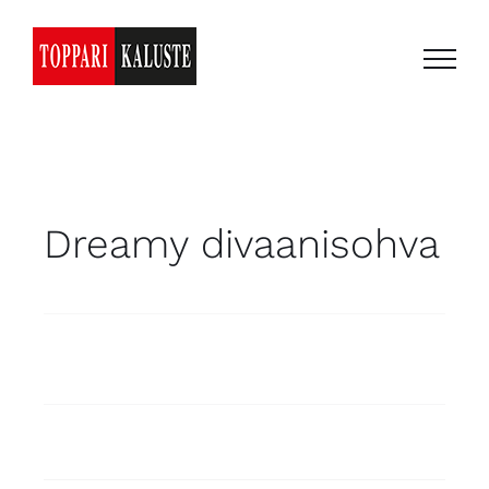
Skip
to
content
Dreamy divaanisohva