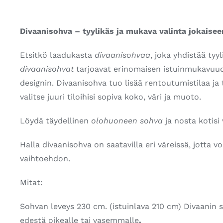
Divaanisohva – tyylikäs ja mukava valinta jokaise
Etsitkö laadukasta
divaanisohvaa
, joka yhdistää t
divaanisohvat
tarjoavat erinomaisen istuinmukavuud
designin. Divaanisohva tuo lisää rentoutumistilaa j
valitse juuri tiloihisi sopiva koko, väri ja muoto.
Löydä täydellinen
olohuoneen sohva
ja nosta kotisi 
Halla divaanisohva on saatavilla eri väreissä, jotta vo
vaihtoehdon.
Mitat:
Sohvan leveys 230 cm. (istuinlava 210 cm) Divaanin sy
edestä oikealle tai vasemmalle
.