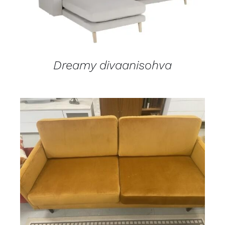
Dreamy divaanisohva
LISÄTIEDOT