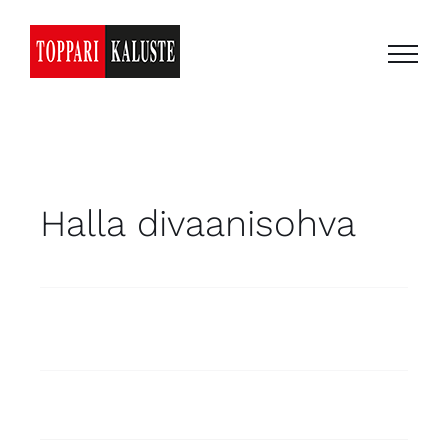
Skip
to
content
Halla divaanisohva