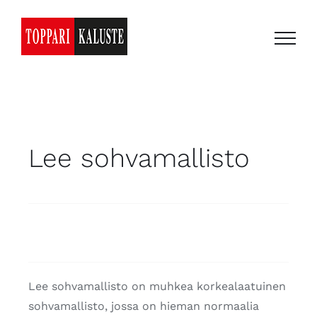
Skip
to
content
Lee sohvamallisto
Lee sohvamallisto on muhkea korkealaatuinen
sohvamallisto, jossa on hieman normaalia