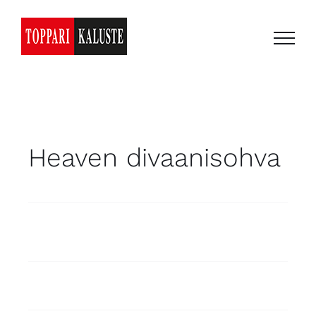
Skip
to
content
Heaven divaanisohva