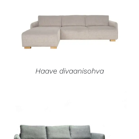
LISÄTIEDOT
Haave divaanisohva