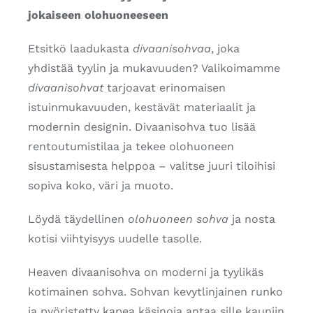
jokaiseen olohuoneeseen
Etsitkö laadukasta
divaanisohvaa
, joka
yhdistää tyylin ja mukavuuden? Valikoimamme
divaanisohvat
tarjoavat erinomaisen
istuinmukavuuden, kestävät materiaalit ja
modernin designin. Divaanisohva tuo lisää
rentoutumistilaa ja tekee olohuoneen
sisustamisesta helppoa – valitse juuri tiloihisi
sopiva koko, väri ja muoto.
Löydä täydellinen
olohuoneen sohva
ja nosta
kotisi viihtyisyys uudelle tasolle.
Heaven divaanisohva on moderni ja tyylikäs
kotimainen sohva. Sohvan kevytlinjainen runko
ja pyöristetty kapea käsinoja antaa sille kauniin