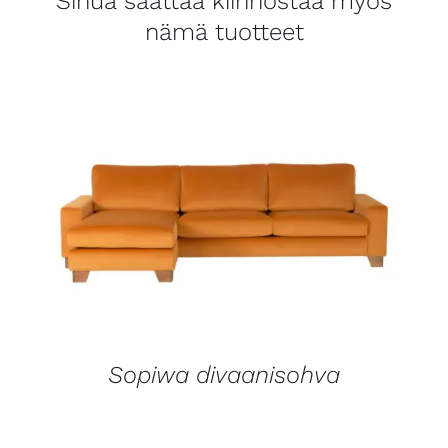
Sinua saattaa kiinnostaa myös
nämä tuotteet
LISÄTIEDOT
Sopiwa divaanisohva