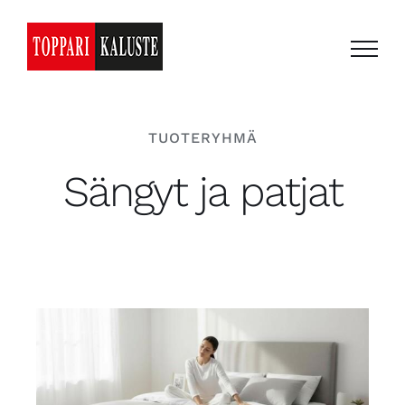
Skip
to
content
TUOTERYHMÄ
Sängyt ja patjat