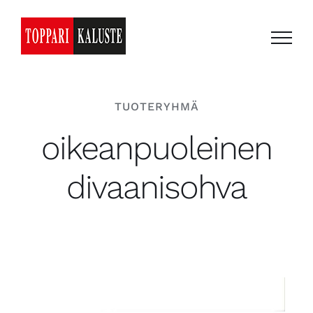
Skip
to
content
TUOTERYHMÄ
oikeanpuoleinen
divaanisohva