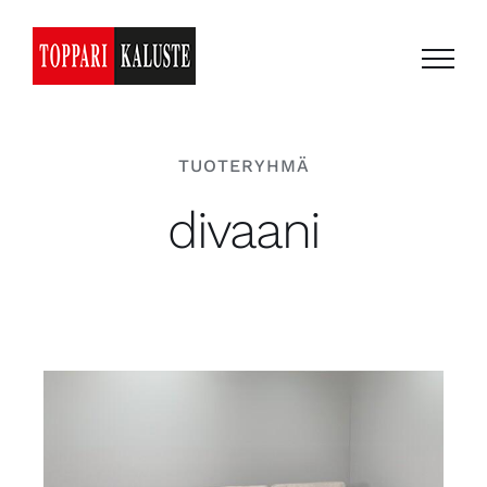
Skip
to
content
TUOTERYHMÄ
divaani