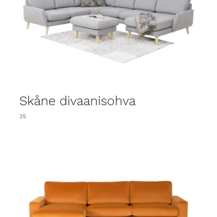
Skåne divaanisohva
25