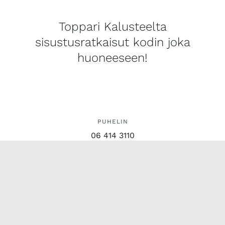
Toppari Kalusteelta
sisustusratkaisut kodin joka
huoneeseen!
PUHELIN
06 414 3110
SÄHKÖPOSTI
myynti@topparikaluste.fi
OSOITE
Rengastie 3, 60120 Seinäjoki