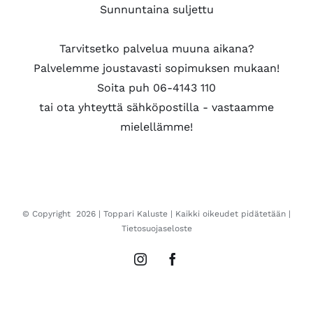
Sunnuntaina suljettu
Tarvitsetko palvelua muuna aikana?
Palvelemme joustavasti sopimuksen mukaan!
Soita puh 06-4143 110
tai ota yhteyttä sähköpostilla - vastaamme
mielellämme!
© Copyright
2026 |
Toppari Kaluste
| Kaikki oikeudet pidätetään |
Tietosuojaseloste
Instagram
Facebook