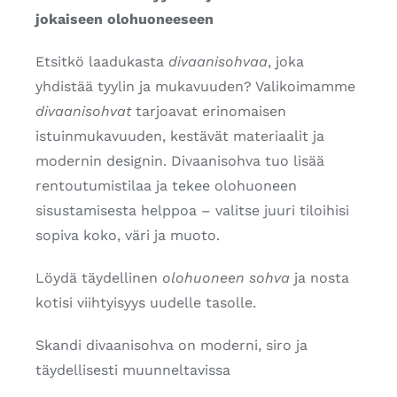
jokaiseen olohuoneeseen
Etsitkö laadukasta
divaanisohvaa
, joka
yhdistää tyylin ja mukavuuden? Valikoimamme
divaanisohvat
tarjoavat erinomaisen
istuinmukavuuden, kestävät materiaalit ja
modernin designin. Divaanisohva tuo lisää
rentoutumistilaa ja tekee olohuoneen
sisustamisesta helppoa – valitse juuri tiloihisi
sopiva koko, väri ja muoto.
Löydä täydellinen
olohuoneen sohva
ja nosta
kotisi viihtyisyys uudelle tasolle.
Skandi divaanisohva on moderni, siro ja
täydellisesti muunneltavissa