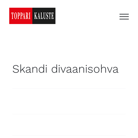
Skip
to
content
Skandi divaanisohva