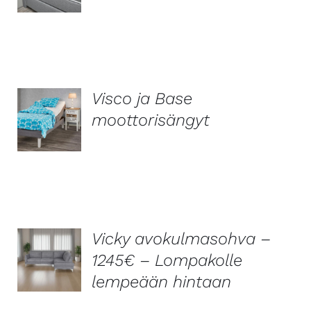
Visco ja Base
moottorisängyt
LISÄTIEDOT
Vicky avokulmasohva –
1245€ – Lompakolle
LISÄTIEDOT
lempeään hintaan