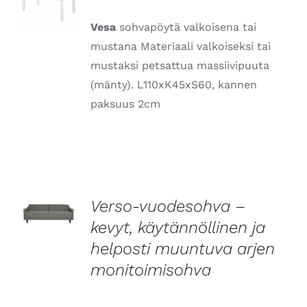
LISÄTIEDOT
​Vesa
sohvapöytä valkoisena tai
mustana Materiaali valkoiseksi tai
mustaksi petsattua massiivipuuta
(mänty). L110xK45xS60, kannen
paksuus 2cm
Verso-vuodesohva –
LISÄTIEDOT
kevyt, käytännöllinen ja
helposti muuntuva arjen
monitoimisohva