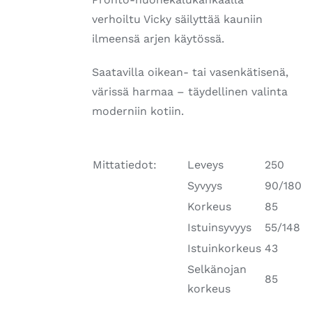
verhoiltu Vicky säilyttää kauniin
ilmeensä arjen käytössä.
Saatavilla oikean- tai vasenkätisenä,
värissä harmaa – täydellinen valinta
moderniin kotiin.
Mittatiedot:
Leveys
250
Syvyys
90/180
Korkeus
85
Istuinsyvyys
55/148
Istuinkorkeus
43
Selkänojan
85
korkeus