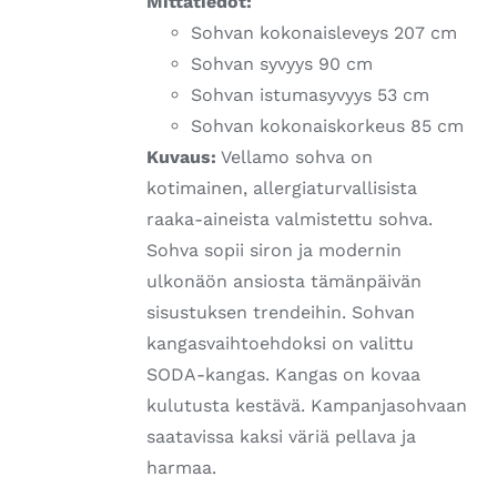
Mittatiedot:
Sohvan kokonaisleveys 207 cm
Sohvan syvyys 90 cm
Sohvan istumasyvyys 53 cm
Sohvan kokonaiskorkeus 85 cm
Kuvaus:
Vellamo sohva on
kotimainen, allergiaturvallisista
raaka-aineista valmistettu sohva.
Sohva sopii siron ja modernin
ulkonäön ansiosta tämänpäivän
sisustuksen trendeihin. Sohvan
kangasvaihtoehdoksi on valittu
SODA-kangas. Kangas on kovaa
kulutusta kestävä. Kampanjasohvaan
saatavissa kaksi väriä pellava ja
harmaa.