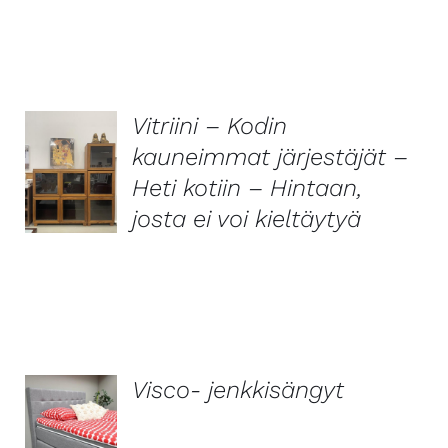
Vitriini – Kodin
kauneimmat järjestäjät –
LISÄTIEDOT
Heti kotiin – Hintaan,
josta ei voi kieltäytyä
Visco- jenkkisängyt
LISÄTIEDOT