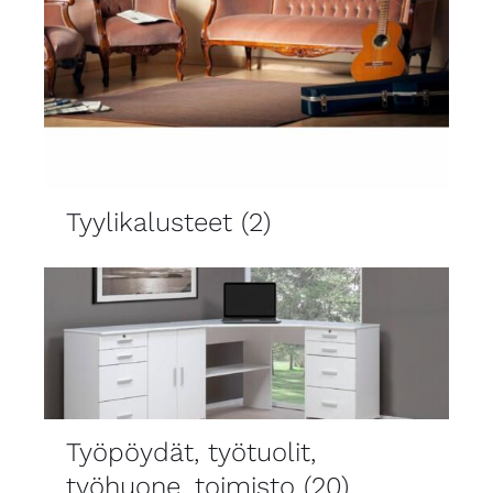
Tyylikalusteet
(2)
Työpöydät, työtuolit,
työhuone, toimisto
(20)