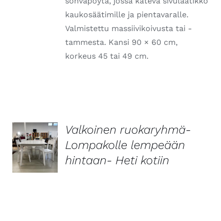
sohvapöytä, jossa kätevä sivulaatikko
kaukosäätimille ja pientavaralle.
Valmistettu massiivikoivusta tai -
tammesta. Kansi 90 × 60 cm,
korkeus 45 tai 49 cm.
Valkoinen ruokaryhmä-
Lompakolle lempeään
LISÄTIEDOT
hintaan- Heti kotiin