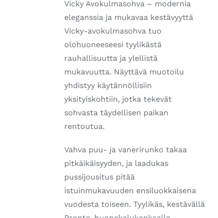
Vicky Avokulmasohva – modernia
eleganssia ja mukavaa kestävyyttä
Vicky-avokulmasohva tuo
olohuoneeseesi tyylikästä
rauhallisuutta ja ylellistä
mukavuutta. Näyttävä muotoilu
yhdistyy käytännöllisiin
yksityiskohtiin, jotka tekevät
sohvasta täydellisen paikan
rentoutua.
Vahva puu- ja vanerirunko takaa
pitkäikäisyyden, ja laadukas
pussijousitus pitää
istuinmukavuuden ensiluokkaisena
vuodesta toiseen. Tyylikäs, kestävällä
Pronto-huonekalukankaalla