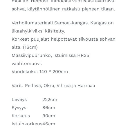
mökille. Helposti kahdeksi vuoteeksi avattava
sohva, käytännöllinen ratkaisu pieneen tilaan.
Verhoilumateriaali Samoa-kangas. Kangas on
likaahylkiväksi käsitelty.
Korkeat puujalat helpottavat siivousta sohvan
alta. (16cm)
Massiivipuurunko, istuimissa HR35
vaahtomuovi.
Vuodekoko: 140 * 200cm
Värit: Pellava, Okra, Vihreä ja Harmaa
Leveys
222cm
Syvyys
86cm
Korkeus
90cm
Istuinkorkeus
46cm