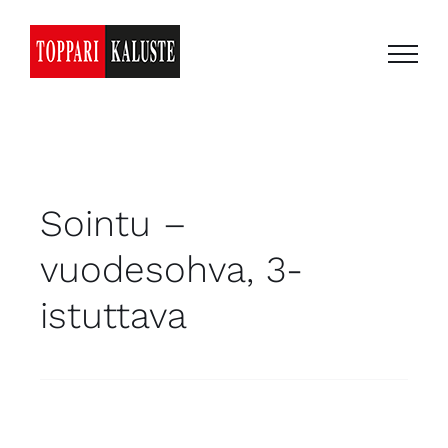
Skip
to
content
Sointu –
vuodesohva, 3-
istuttava