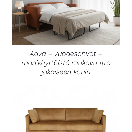
LISÄTIEDOT
Aava – vuodesohvat –
monikäyttöistä mukavuutta
jokaiseen kotiin
LISÄTIEDOT