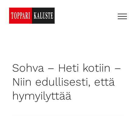
Skip
to
content
Sohva – Heti kotiin –
Niin edullisesti, että
hymyilyttää