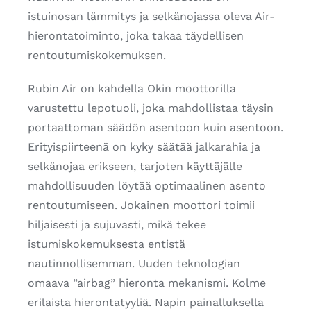
istuinosan lämmitys ja selkänojassa oleva Air-
hierontatoiminto, joka takaa täydellisen
rentoutumiskokemuksen.
Rubin Air on kahdella Okin moottorilla
varustettu lepotuoli, joka mahdollistaa täysin
portaattoman säädön asentoon kuin asentoon.
Erityispiirteenä on kyky säätää jalkarahia ja
selkänojaa erikseen, tarjoten käyttäjälle
mahdollisuuden löytää optimaalinen asento
rentoutumiseen. Jokainen moottori toimii
hiljaisesti ja sujuvasti, mikä tekee
istumiskokemuksesta entistä
nautinnollisemman. Uuden teknologian
omaava ”airbag” hieronta mekanismi. Kolme
erilaista hierontatyyliä. Napin painalluksella