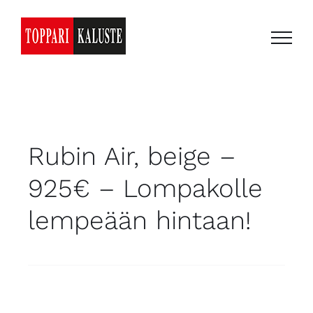
Skip
to
content
Rubin Air, beige –
925€ – Lompakolle
lempeään hintaan!