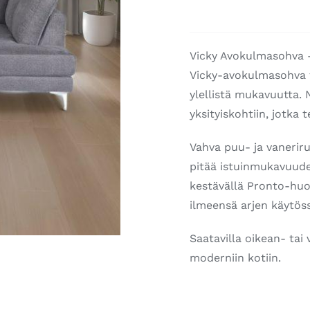
Vicky Avokulmasohva 
Vicky-avokulmasohva t
ylellistä mukavuutta. 
yksityiskohtiin, jotka
Vahva puu- ja vaneriru
pitää istuinmukavuude
kestävällä Pronto-huon
ilmeensä arjen käytös
Saatavilla oikean- tai
moderniin kotiin.