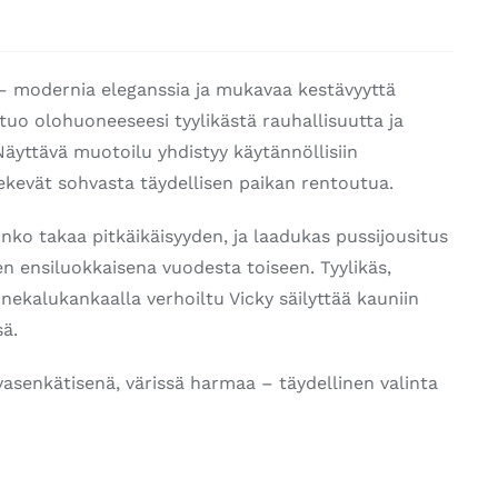
– modernia eleganssia ja mukavaa kestävyyttä
uo olohuoneeseesi tyylikästä rauhallisuutta ja
Näyttävä muotoilu yhdistyy käytännöllisiin
 tekevät sohvasta täydellisen paikan rentoutua.
nko takaa pitkäikäisyyden, ja laadukas pussijousitus
n ensiluokkaisena vuodesta toiseen. Tyylikäs,
ekalukankaalla verhoiltu Vicky säilyttää kauniin
sä.
 vasenkätisenä, värissä harmaa – täydellinen valinta