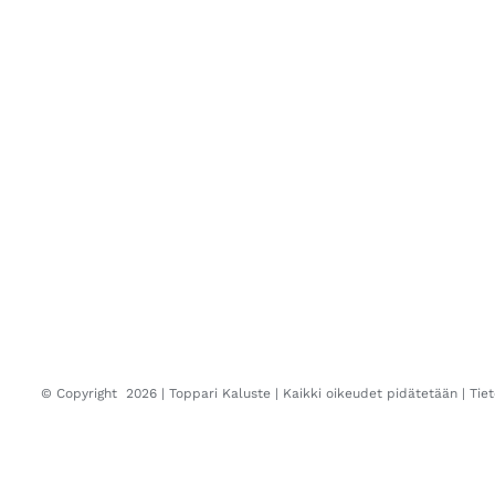
© Copyright
2026 |
Toppari Kaluste
| Kaikki oikeudet pidätetään |
Tie