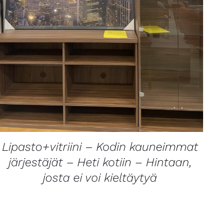
LISÄTIETOJA
Lipasto+vitriini – Kodin kauneimmat
järjestäjät – Heti kotiin – Hintaan,
josta ei voi kieltäytyä