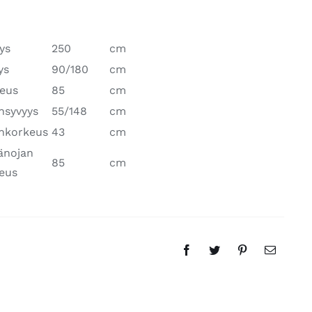
ys
250
cm
ys
90/180
cm
eus
85
cm
insyvyys
55/148
cm
inkorkeus
43
cm
änojan
85
cm
eus