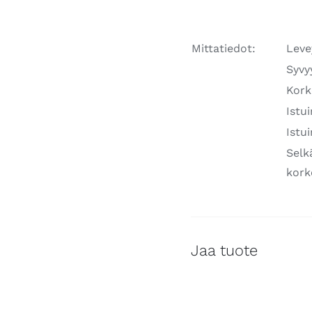
Mittatiedot:
Leve
Syvy
Kork
Istu
Istu
Selk
kork
Jaa tuote