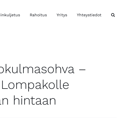
iinkuljetus
Rahoitus
Yritys
Yhteystiedot
vokulmasohva –
 Lompakolle
n hintaan