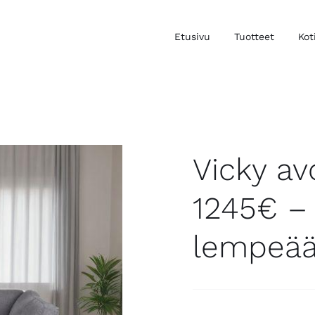
Etusivu
Tuotteet
Kot
Vicky a
1245€ –
lempeää