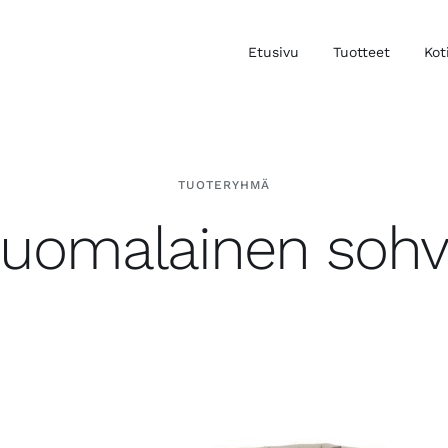
Etusivu
Tuotteet
Kot
TUOTERYHMÄ
suomalainen sohv