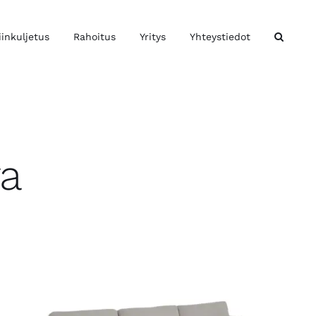
iinkuljetus
Rahoitus
Yritys
Yhteystiedot
a