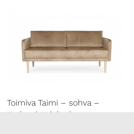
Toimiva Taimi – sohva –
Korkea istuinkorkeus
25