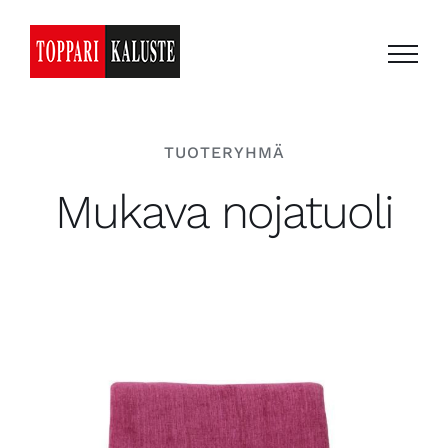
Skip
to
content
TUOTERYHMÄ
Mukava nojatuoli