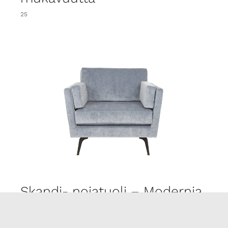
25
Skandi- nojatuoli – Modernia
tyylikkyyttä
25