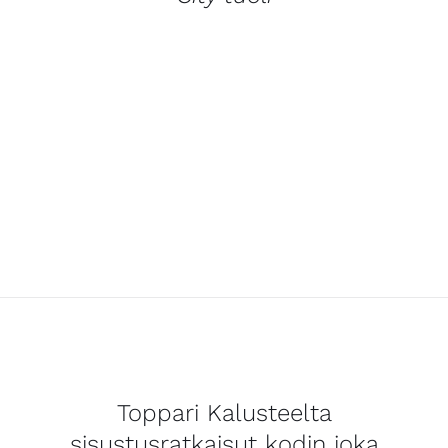
Toppari Kalusteelta
sisustusratkaisut kodin joka