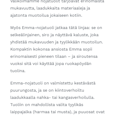
Valikoimamme nojatuolit tarjoavat erinomaista
mukavuutta, laadukkaita materiaaleja ja
ajatonta muotoilua jokaiseen kotiin.
Myös Emma-nojatuoli jatkaa tätä linjaa: se on
selkeälinjainen, siro ja näyttävä kaluste, joka
yhdistää mukavuuden ja tyylikkään muotoilun.
Kompaktin kokonsa ansiosta Emma sopii
erinomaisesti pieneen tilaan – ja siroutensa
vuoksi sitä voi käyttää jopa ruokapöydän
tuolina.
Emma-nojatuoli on valmistettu kestävästä
puurungosta, ja se on kiintoverhoiltu
laadukkaalla nahka- tai kangasverhoilulla.
Tuoliin on mahdollista valita tyylikäs
laippajalka (harmaa tai musta), ja puuosat ovat