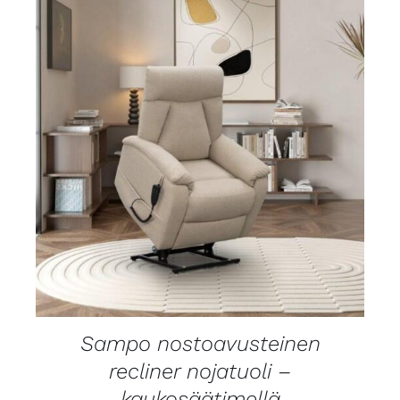
LISÄTIEDOT
Sampo nostoavusteinen
recliner nojatuoli –
kaukosäätimellä