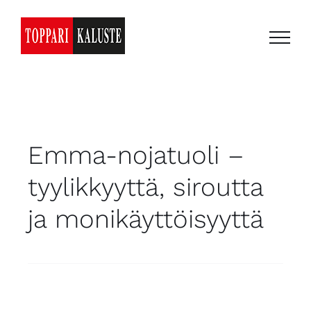
Skip
to
content
Emma-nojatuoli –
tyylikkyyttä, siroutta
ja monikäyttöisyyttä