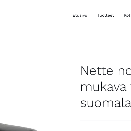
Etusivu
Tuotteet
Kot
Nette noj
mukava v
suomalai