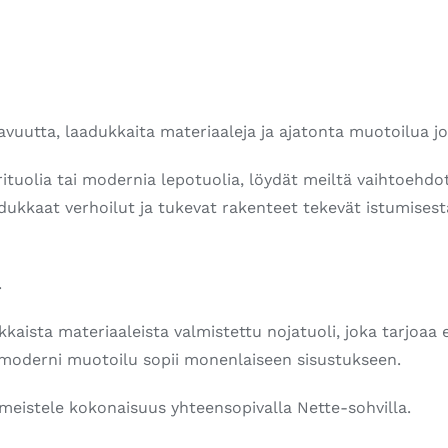
uutta, laadukkaita materiaaleja ja ajatonta muotoilua jo
orituolia tai modernia lepotuolia, löydät meiltä vaihtoehd
kaat verhoilut ja tukevat rakenteet tekevät istumisesta mi
.
ukkaista materiaaleista valmistettu nojatuoli, joka tarjoa
a moderni muotoilu sopii monenlaiseen sisustukseen.
viimeistele kokonaisuus yhteensopivalla Nette-sohvilla.