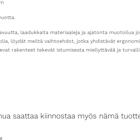
cm
vuotta.
uutta, laadukkaita materiaaleja ja ajatonta muotoilua jok
uolia, löydät meiltä vaihtoehdot, jotka yhdistävät ergonom
at rakenteet tekevät istumisesta miellyttävää ja turvallist
nua saattaa kiinnostaa myös nämä tuott