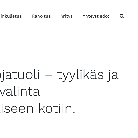
iinkuljetus
Rahoitus
Yritys
Yhteystiedot
atuoli – tyylikäs ja
alinta
seen kotiin.