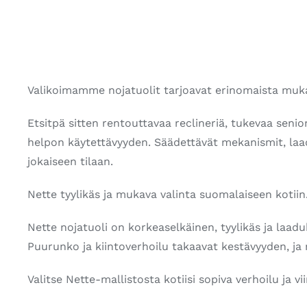
Valikoimamme nojatuolit tarjoavat erinomaista mukav
Etsitpä sitten rentouttavaa reclineriä, tukevaa seni
helpon käytettävyyden. Säädettävät mekanismit, laaduk
jokaiseen tilaan.
Nette tyylikäs ja mukava valinta suomalaiseen kotiin
Nette nojatuoli on korkeaselkäinen, tyylikäs ja laad
Puurunko ja kiintoverhoilu takaavat kestävyyden, j
Valitse Nette-mallistosta kotiisi sopiva verhoilu ja 