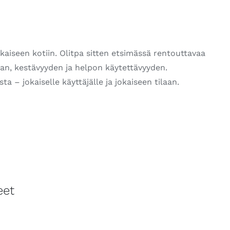
aiseen kotiin. Olitpa sitten etsimässä rentouttavaa
ian, kestävyyden ja helpon käytettävyyden.
a – jokaiselle käyttäjälle ja jokaiseen tilaan.
eet