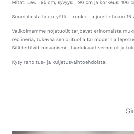
Mitat: Lev. 95 cm, syvyys: 90 cm ja korkeus: 106 
Suomalaista laatutyötä – runko- ja joustintakuu 15 
Valikoimamme nojatuolit tarjoavat erinomaista mukav
reclineriä, tukevaa seniorituolia tai modernia lepot
Säädettävät mekanismit, laadukkaat verhoilut ja tukev
Kysy rahoitus- ja kuljetusvaihtoehdoista!
Si