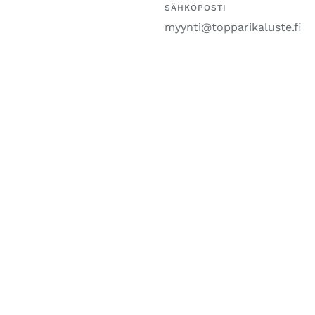
SÄHKÖPOSTI
myynti@topparikaluste.fi