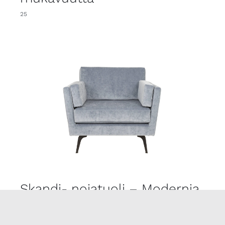
25
Skandi- nojatuoli – Modernia
tyylikkyyttä
25