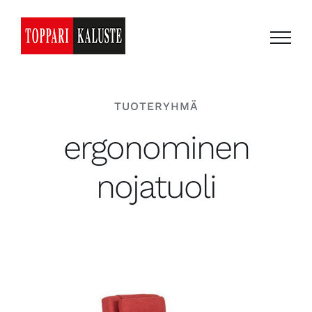
Skip
to
content
TUOTERYHMÄ
ergonominen
nojatuoli