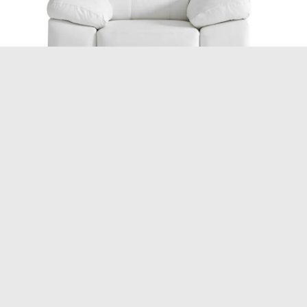
Pinja tuoli – muhkeaa
mukavuutta
25