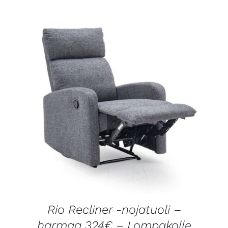
LISÄTIEDOT
Rio Recliner -nojatuoli –
harmaa 324€ – Lompakolle