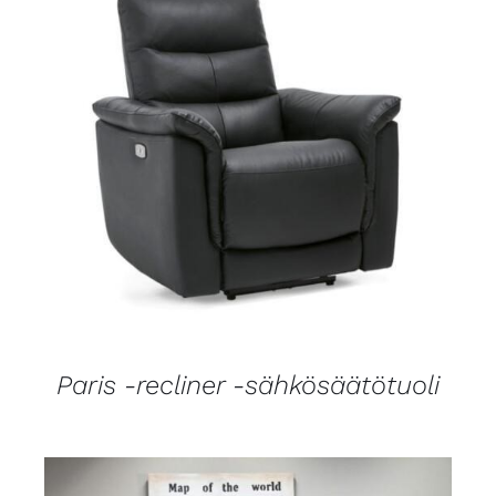
LISÄTIEDOT
Paris -recliner -sähkösäätötuoli