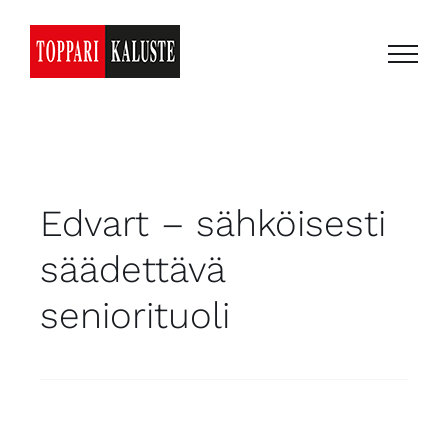
Skip
to
content
Edvart – sähköisesti
säädettävä
seniorituoli