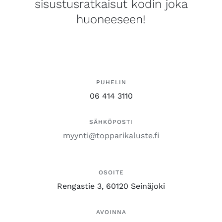
sisustusratkaisut kodin joka
huoneeseen!
PUHELIN
06 414 3110
SÄHKÖPOSTI
myynti@topparikaluste.fi
OSOITE
Rengastie 3, 60120 Seinäjoki
AVOINNA