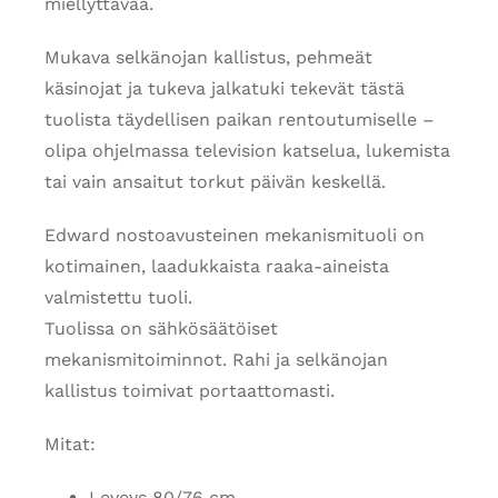
miellyttävää.
Mukava selkänojan kallistus, pehmeät
käsinojat ja tukeva jalkatuki tekevät tästä
tuolista täydellisen paikan rentoutumiselle –
olipa ohjelmassa television katselua, lukemista
tai vain ansaitut torkut päivän keskellä.
Edward nostoavusteinen mekanismituoli on
kotimainen, laadukkaista raaka-aineista
valmistettu tuoli.
Tuolissa on sähkösäätöiset
mekanismitoiminnot. Rahi ja selkänojan
kallistus toimivat portaattomasti.
Mitat:
Leveys 80/76 cm