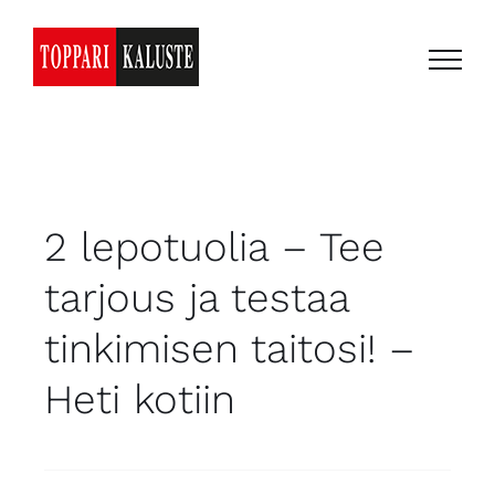
Skip
to
content
2 lepotuolia – Tee
tarjous ja testaa
tinkimisen taitosi! –
Heti kotiin