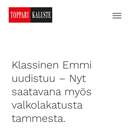
Skip
to
content
Klassinen Emmi
uudistuu – Nyt
saatavana myös
valkolakatusta
tammesta.