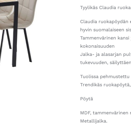
Tyylikäs Claudia ruoka
Claudia ruokapöydän e
hyvin suomalaiseen si
Tammenvärinen kansi y
kokonaisuuden
Jalka- ja alasarjan pu
tukevuuden, säilyttäe
Tuolissa pehmustettu k
Trendikäs ruokapöytä, 
Pöytä
MDF, tammenvärinen m
Metallijalka.