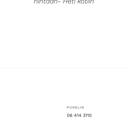
hintaan- Heti kotiin
PUHELIN
06 414 3110