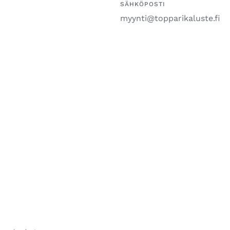
SÄHKÖPOSTI
myynti@topparikaluste.fi