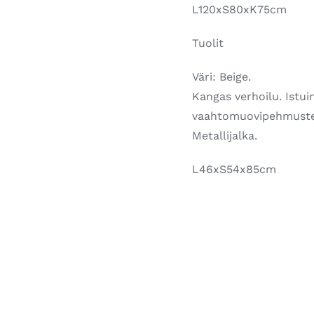
L120xS80xK75cm
Tuolit
Väri: Beige.
Kangas verhoilu. Istui
vaahtomuovipehmuste
Metallijalka.
L46xS54x85cm