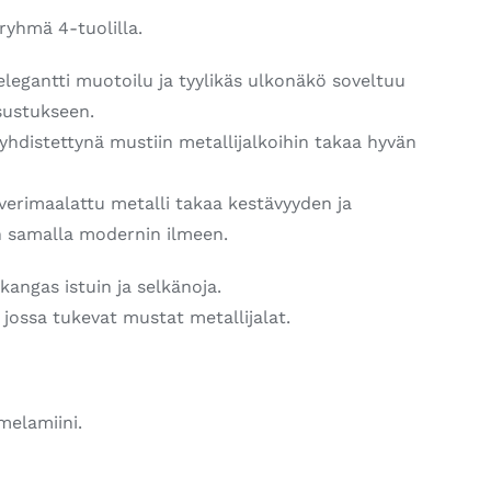
ryhmä 4-tuolilla.
legantti muotoilu ja tyylikäs ulkonäkö soveltuu
sustukseen.
hdistettynä mustiin metallijalkoihin takaa hyvän
lverimaalattu metalli takaa kestävyyden ja
n samalla modernin ilmeen.
angas istuin ja selkänoja.
jossa tukevat mustat metallijalat.
elamiini.