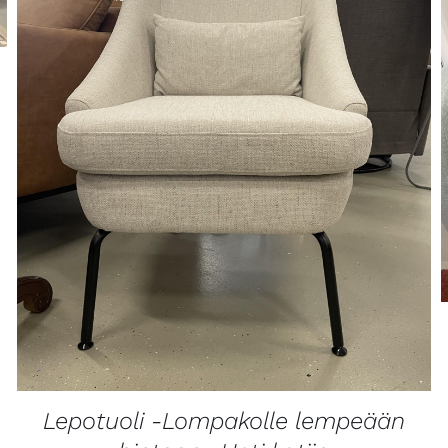
LISÄTIETOJA
Lepotuoli -Lompakolle lempeään