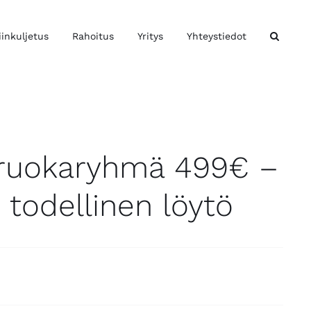
iinkuljetus
Rahoitus
Yritys
Yhteystiedot
 ruokaryhmä 499€ –
todellinen löytö