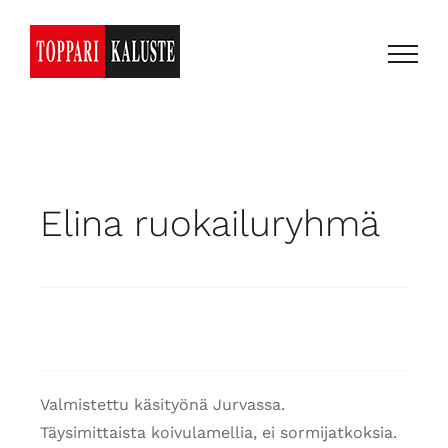
Skip
to
content
Elina ruokailuryhmä
Valmistettu käsityönä Jurvassa.
Täysimittaista koivulamellia, ei sormijatkoksia.