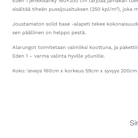
Eden 1 jenkkisänky 160×200 cm tarjoaa jämäkän tuen
sisältää tiheän pussijousituksen (250 kpl/m²), joka 
Joustamaton solid base -alapeti tekee kokonaisuud
sen päällinen on helppo pestä.
Alarungot toimitetaan valmiiksi koottuna, ja pakettiin 
Eden 1 – varma valinta hyville yöunille.
Koko: leveys 160cm x korkeus 59cm x syvyys 200cm
Si