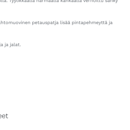
a. Tyylikkäällä harmaalla kankaalla verhoiltu sänky
ahtomuovinen petauspatja lisää pintapehmeyttä ja
 ja jalat.
eet