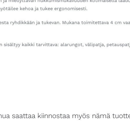
 ja miellyttävän nukkumismukavuuden kotimaisella laadull
myötäilee kehoa ja tukee ergonomisesti.
esta ryhdikkään ja tukevan. Mukana toimitettava 4 cm va
sisältyy kaikki tarvittava: alarungot, välipatja, petauspatja
nua saattaa kiinnostaa myös nämä tuott