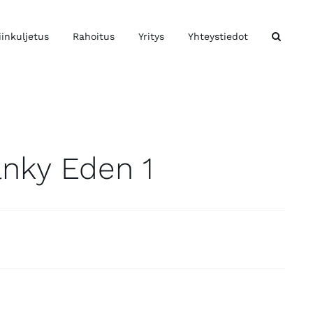
iinkuljetus
Rahoitus
Yritys
Yhteystiedot
änky Eden 1