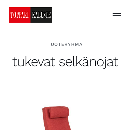
Skip
to
content
TUOTERYHMÄ
tukevat selkänojat