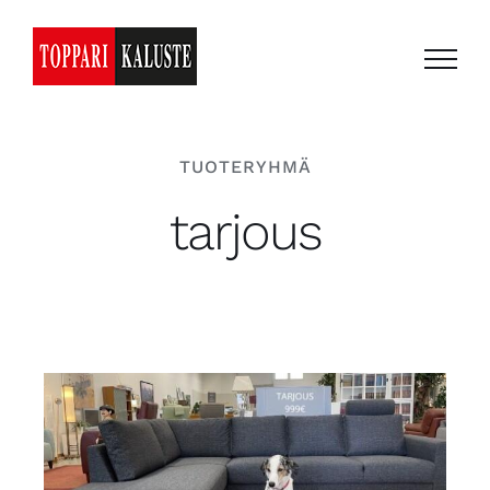
Skip
to
content
TUOTERYHMÄ
tarjous