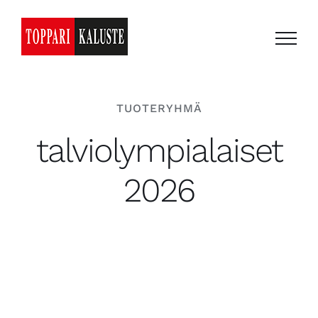
Skip
to
content
TUOTERYHMÄ
talviolympialaiset
2026​