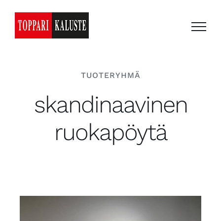
Skip
to
content
TUOTERYHMÄ
skandinaavinen
ruokapöytä