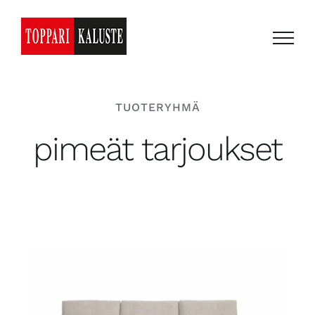
Skip
to
content
TUOTERYHMÄ
pimeät tarjoukset