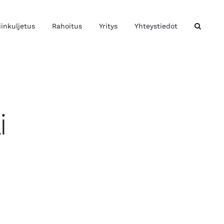
iinkuljetus
Rahoitus
Yritys
Yhteystiedot
i