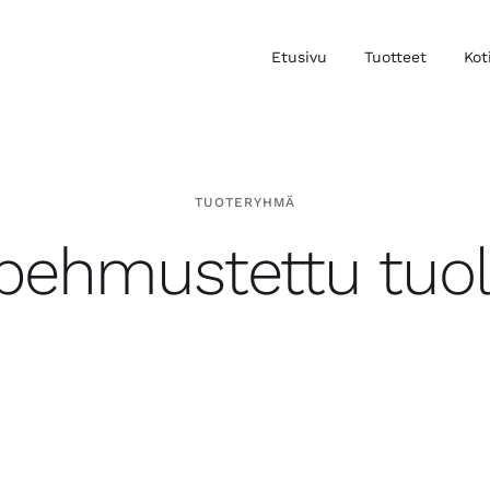
Etusivu
Tuotteet
Kot
TUOTERYHMÄ
pehmustettu tuol