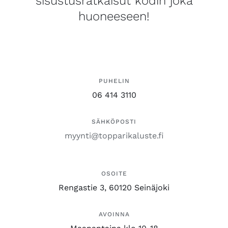
sisustusratkaisut kodin joka
huoneeseen!
PUHELIN
06 414 3110
SÄHKÖPOSTI
myynti@topparikaluste.fi
OSOITE
Rengastie 3, 60120 Seinäjoki
AVOINNA