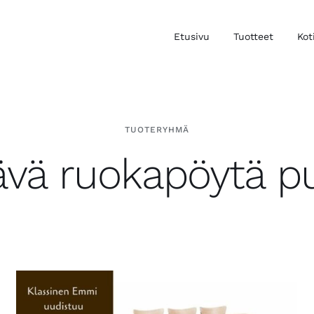
Etusivu
Tuotteet
Kot
TUOTERYHMÄ
ävä ruokapöytä p