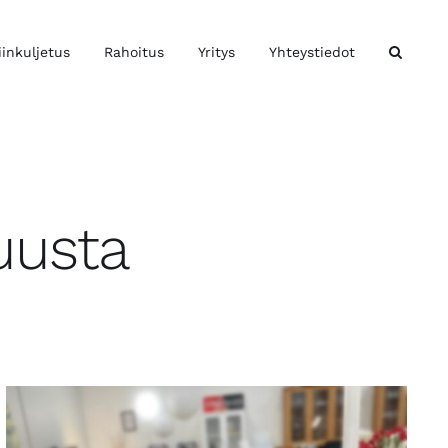
iinkuljetus
Rahoitus
Yritys
Yhteystiedot
uusta