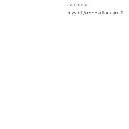
SÄHKÖPOSTI
myynti@topparikaluste.fi