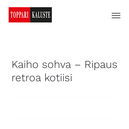
Skip
to
content
Kaiho sohva – Ripaus
retroa kotiisi