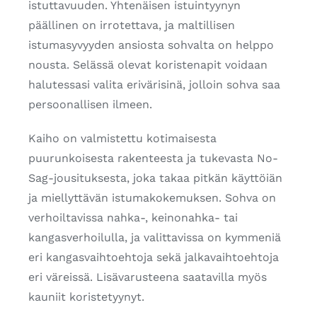
istuttavuuden. Yhtenäisen istuintyynyn
päällinen on irrotettava, ja maltillisen
istumasyvyyden ansiosta sohvalta on helppo
nousta. Selässä olevat koristenapit voidaan
halutessasi valita erivärisinä, jolloin sohva saa
persoonallisen ilmeen.
Kaiho on valmistettu kotimaisesta
puurunkoisesta rakenteesta ja tukevasta No-
Sag-jousituksesta, joka takaa pitkän käyttöiän
ja miellyttävän istumakokemuksen. Sohva on
verhoiltavissa nahka-, keinonahka- tai
kangasverhoilulla, ja valittavissa on kymmeniä
eri kangasvaihtoehtoja sekä jalkavaihtoehtoja
eri väreissä. Lisävarusteena saatavilla myös
kauniit koristetyynyt.