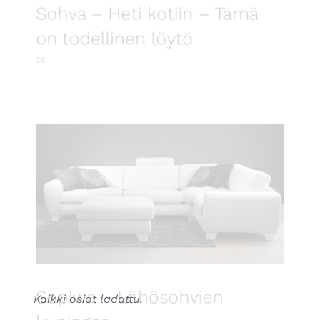
Sohva – Heti kotiin – Tämä
on todellinen löytö
25
Sopiwa – Löhösohvien