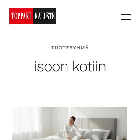
Skip
to
content
TUOTERYHMÄ
isoon kotiin