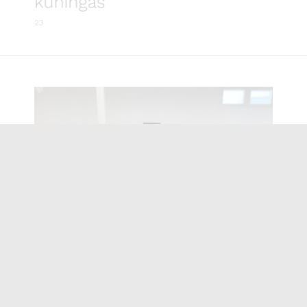
kuningas
23