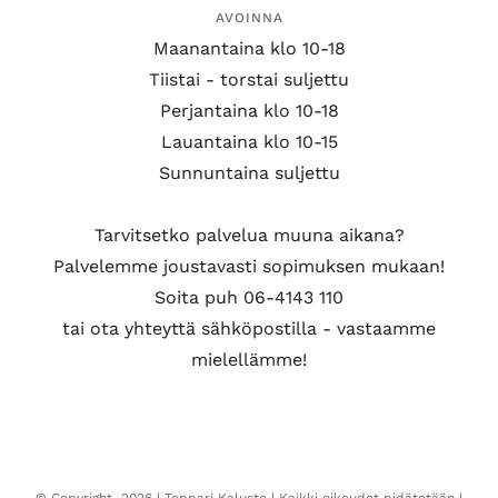
AVOINNA
Maanantaina klo 10-18
Tiistai - torstai suljettu
Perjantaina klo 10-18
Lauantaina klo 10-15
Sunnuntaina suljettu
Tarvitsetko palvelua muuna aikana?
Palvelemme joustavasti sopimuksen mukaan!
Soita puh 06-4143 110
tai ota yhteyttä sähköpostilla - vastaamme
mielellämme!
© Copyright
2026 |
Toppari Kaluste
| Kaikki oikeudet pidätetään |