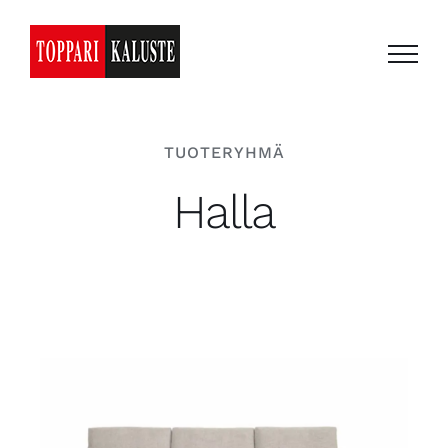
Skip
to
content
TUOTERYHMÄ
Halla