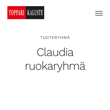
Skip
to
content
TUOTERYHMÄ
Claudia
ruokaryhmä