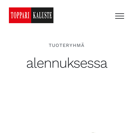
Skip
to
content
TUOTERYHMÄ
alennuksessa