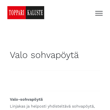
Skip
to
content
Valo sohvapöytä
Valo-sohvapöytä
Linjakas ja helposti yhdisteltävä sohvapöytä,