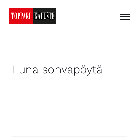
Skip
to
content
Luna sohvapöytä