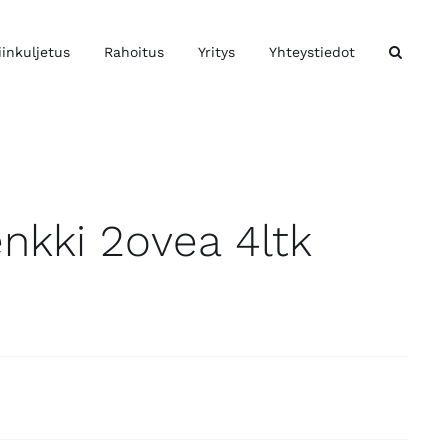
iinkuljetus
Rahoitus
Yritys
Yhteystiedot
enkki 2ovea 4ltk