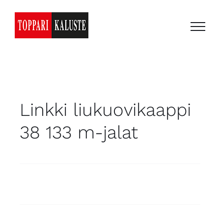
Skip
to
content
Linkki liukuovikaappi
38 133 m-jalat