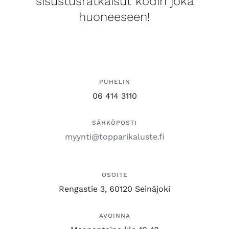
sisustusratkaisut kodin joka
huoneeseen!
PUHELIN
06 414 3110
SÄHKÖPOSTI
myynti@topparikaluste.fi
OSOITE
Rengastie 3, 60120 Seinäjoki
AVOINNA