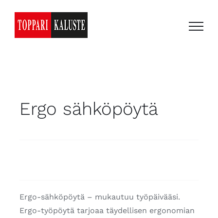
Skip
to
content
Ergo sähköpöytä
Ergo-sähköpöytä – mukautuu työpäivääsi.
Ergo-työpöytä tarjoaa täydellisen ergonomian