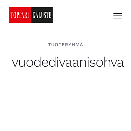
Skip
to
content
TUOTERYHMÄ
vuodedivaanisohva