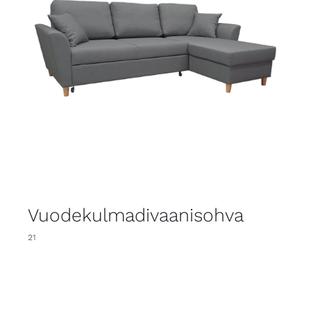
Vuodekulmadivaanisohva
21