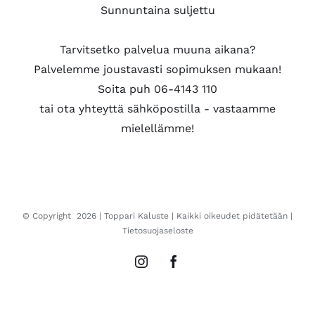
Sunnuntaina suljettu
Tarvitsetko palvelua muuna aikana?
Palvelemme joustavasti sopimuksen mukaan!
Soita puh 06-4143 110
tai ota yhteyttä sähköpostilla - vastaamme
mielellämme!
© Copyright
2026 |
Toppari Kaluste
| Kaikki oikeudet pidätetään |
Tietosuojaseloste
Instagram
Facebook