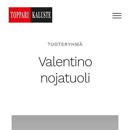
Skip
to
content
TUOTERYHMÄ
Valentino
nojatuoli