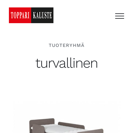
Skip
to
content
TUOTERYHMÄ
turvallinen